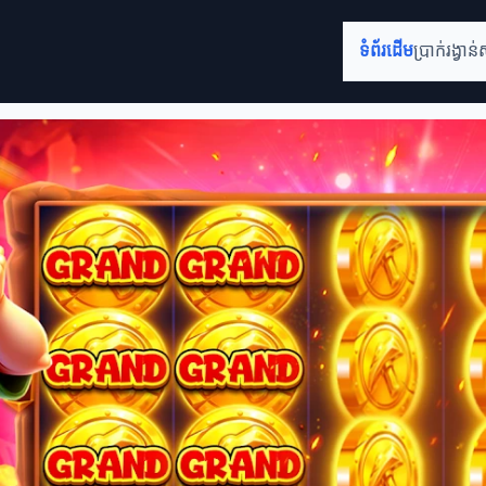
ទំព័រដើម
ប្រាក់រង្វាន