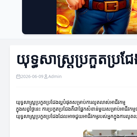
យុទ្ធសាស្ត្រប្រកួតប្រ
2026-06-09
Admin
យុទ្ធសាស្ត្រប្រកួតប្រជែងល្អបំផុតសម្រាប់ការលូតលាស់អាជីវកម្ម
ក្នុងសព្វថ្ងៃនេះ ការប្រកួតប្រជែងគឺជាផ្នែកសំខាន់មួយសម្រាប់អាជីវ
យុទ្ធសាស្ត្រប្រកួតប្រជែងដែលអាចជួយអាជីវកម្មរបស់អ្នកក្នុងការលូត