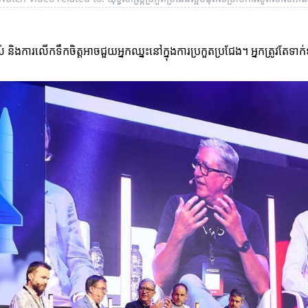
ិងការលើកទឹកចិត្តអាចជួយអ្នកឈ្នះនៅក្នុងការប្រកួតប្រជែង។ អ្នកត្រូវតែទ