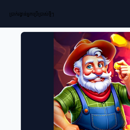
ប្រាក់រង្វាន់អ្នកប្រើប្រាស់ថ្មីៗ