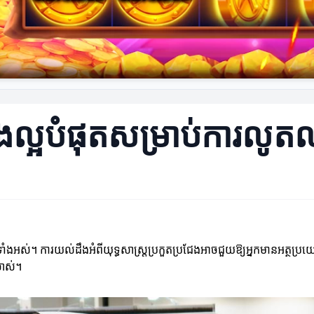
ជែងល្អបំផុតសម្រាប់ការលូត
កម្មទាំងអស់។ ការយល់ដឹងអំពីយុទ្ធសាស្ត្រប្រកួតប្រជែងអាចជួយឱ្យអ្នកមានអត្ថ
លាស់។