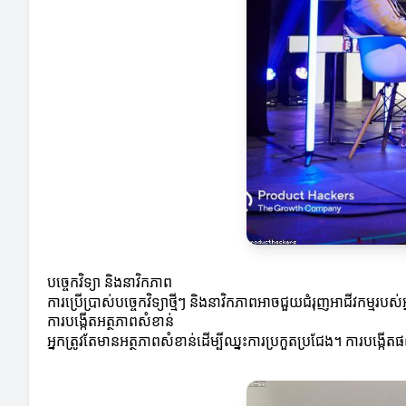
បច្ចេកវិទ្យា និងនាវិកភាព
ការប្រើប្រាស់បច្ចេកវិទ្យាថ្មីៗ និងនាវិកភាពអាចជួយជំរុញអាជីវក
ការបង្កើតអត្ថភាពសំខាន់
អ្នកត្រូវតែមានអត្ថភាពសំខាន់ដើម្បីឈ្នះការប្រកួតប្រជែង។ ការប