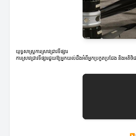
យុទ្ធសាស្ត្រការស្រាវជ្រាវទីផ្សារ
ការស្រាវជ្រាវទីផ្សារជួយឱ្យអ្នកយល់ដឹងអំពីអ្នកប្រកួតប្រជែង និងអតិ
▶