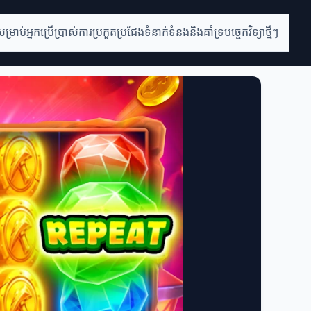
់សម្រាប់អ្នកប្រើប្រាស់
ការប្រកួតប្រជែង
ទំនាក់ទំនងនិងគាំទ្រ
បច្ចេកវិទ្យាថ្មីៗ