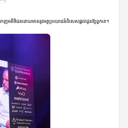
ាក់ទាញអតិថិជនដោយមាននូវអត្ថប្រយោជន៍ពិសេសផ្តល់ជូនឱ្យពួកគេ។