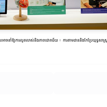
យដែលអាចនាំឱ្យការលូតលាស់និងភាពជោគជ័យ। ការតាមដាននិងកែប្រែយុទ្ធសាស្ត្រ