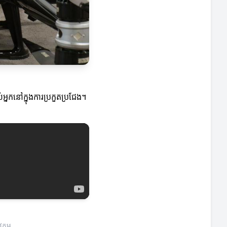
់អ្នកនៅក្នុងការប្រកួតប្រជែង។
កម្ម