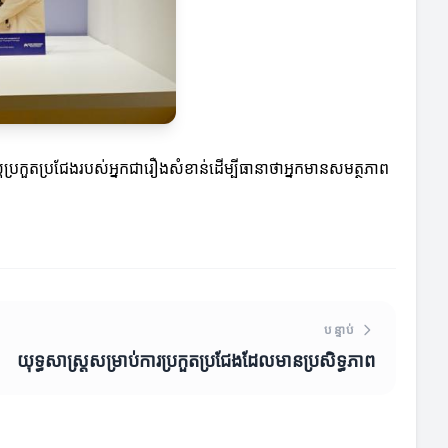
ប្រកួតប្រជែងរបស់អ្នកជារឿងសំខាន់ដើម្បីធានាថាអ្នកមានសមត្ថភាព
បន្ទាប់
យុទ្ធសាស្ត្រសម្រាប់ការប្រកួតប្រជែងដែលមានប្រសិទ្ធភាព