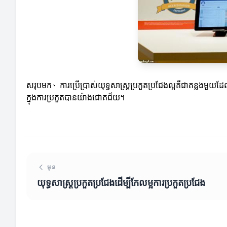
សរុបមក、ការប្រើប្រាស់យុទ្ធសាស្ត្រប្រកួតប្រជែងល្អគឺជាគន្លងមួ
ក្នុងការប្រកួតបានយ៉ាងជោគជ័យ។
មុន
យុទ្ធសាស្ត្រ​ប្រកួត​ប្រជែង​ដើម្បី​កែលម្អ​ការប្រកួតប្រជែង