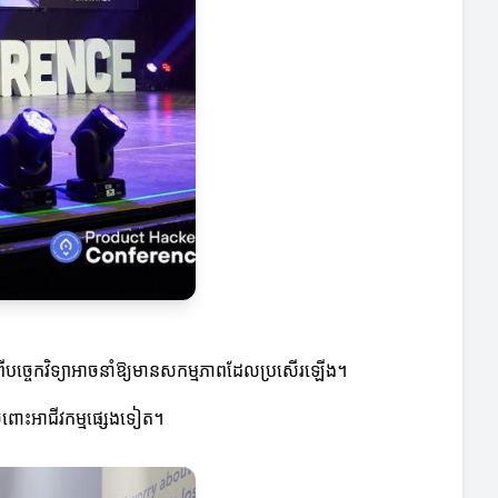
ពីបច្ចេកវិទ្យាអាចនាំឱ្យមានសកម្មភាពដែលប្រសើរឡើង។
ំពោះអាជីវកម្មផ្សេងទៀត។