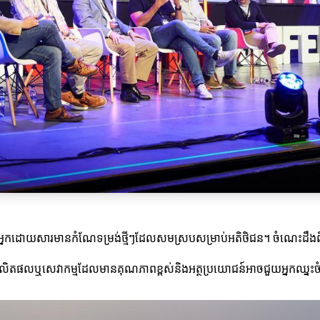
ម្មរបស់អ្នកដោយសារមានកំណែទម្រង់ថ្មីៗដែលសមស្របសម្រាប់អតិថិជន។ ចំណេះដឹង
ង្កើតផលិតផលឬសេវាកម្មដែលមានគុណភាពខ្ពស់និងអត្ថប្រយោជន៍អាចជួយអ្នកឈ្នះច