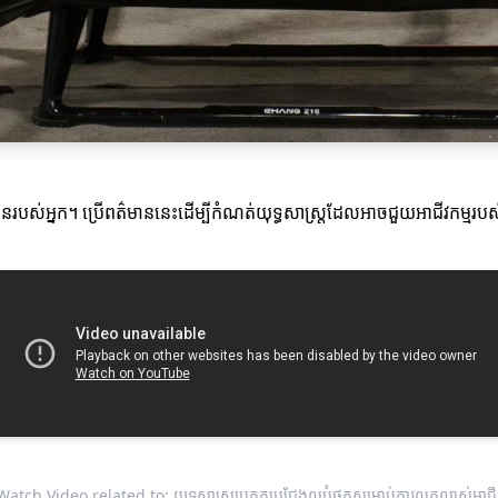
ថិជនរបស់អ្នក។ ប្រើពត៌មាននេះដើម្បីកំណត់យុទ្ធសាស្ត្រដែលអាចជួយអាជីវកម្មរបស
Watch Video related to: យុទ្ធសាស្ត្រប្រកួតប្រជែងល្អបំផុតសម្រាប់ការលូតលាស់អាជីវ