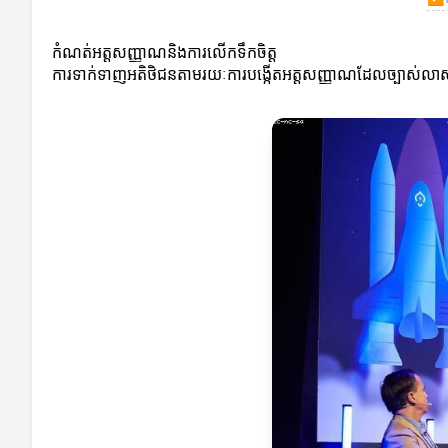
កំណត់អត្តសញ្ញាណនិងការលើកទឹកចិត្ត
ការទាក់ទាញអតិថិជនតាមរយៈការបង្កើតអត្តសញ្ញាណដែលច្បាស់លាស់ ន