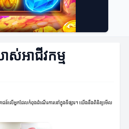
លាស់អាជីវកម្ម
ប្រយោជន៍លើអ្នកដែលកំពុងដំណើរការនៅក្នុងទីផ្សារ។ យើងនឹងពិនិត្យមើល