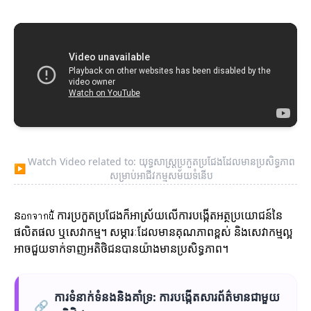
Watch Video related to: យុទ្ធសាស្ត្រប្រកួតប្រជែងដែលមានប្រសិទ្ធភាព
▶
សម្រាប់អាជីវកម្មសម័យទំនើប
នอกจากนี้ ការប្រកួតប្រជែងក៏អាស្រ័យលើការបង្កើតអត្ថប្រយោជន៍នៃ
ផលិតផល ឬសេវាកម្ម។ សម្ភារៈដែលមានគុណភាពខ្ពស់ និងសេវាកម្មល្អ
អាចជួយទាក់ទាញអតិថិជនបានយ៉ាងមានប្រសិទ្ធភាព។
ការទំនាក់ទំនងនិងគាំទ្រ: ការបង្កើតសារព័ត៌មានជាមួយ
🔗