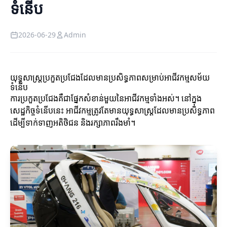
ទំនើប
2026-06-29
Admin
យុទ្ធសាស្ត្រប្រកួតប្រជែងដែលមានប្រសិទ្ធភាពសម្រាប់អាជីវកម្មសម័យ
ទំនើប
ការប្រកួតប្រជែងគឺជាផ្នែកសំខាន់មួយនៃអាជីវកម្មទាំងអស់។ នៅក្នុង
សេដ្ឋកិច្ចទំនើបនេះ អាជីវកម្មត្រូវតែមានយុទ្ធសាស្ត្រដែលមានប្រសិទ្ធភាព
ដើម្បីទាក់ទាញអតិថិជន និងរក្សាភាពរឹងមាំ។