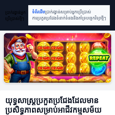
ប្រាក់រង្វាន់អ្នក
ទំព័រដើម
ប្រាក់រង្វាន់សម្រាប់អ្នកប្រើប្រាស់
ប្រើប្រាស់ថ្មីៗ
ការប្រកួតប្រជែង
ទំនាក់ទំនងនិងគាំទ្រ
បច្ចេកវិទ្យាថ្មីៗ
យុទ្ធសាស្ត្រប្រកួតប្រជែងដែលមាន
ប្រសិទ្ធភាពសម្រាប់អាជីវកម្មសម័យ