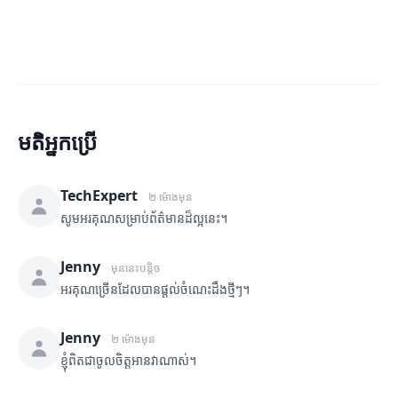
មតិអ្នកប្រើ
TechExpert
២ ម៉ោងមុន
សូមអរគុណសម្រាប់ព័ត៌មានដ៏ល្អនេះ។
Jenny
មុននេះបន្តិច
អរគុណច្រើនដែលបានផ្តល់ចំណេះដឹងថ្មីៗ។
Jenny
២ ម៉ោងមុន
ខ្ញុំពិតជាចូលចិត្តអានវាណាស់។