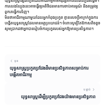
យុទ្ធសាស្ត្រផ្សេងទៀតដែលអាជីវកម្មអាចអនុវត្តគឺការលេងល្បែងសង្គម។
ការលេងល្បែងនេះអាចធ្វើឲ្យអតិថិជនមានការចាប់អារម្មណ៍ និងតម្រូវឲ្យ
ពួកគេធ្វើការទិញ។
មិនថាអាជីវកម្មណាមួយដែលអ្នកកំពុងប្រកួត គ្មានសេចក្តីអាក្រក់ក្នុងការ
បង្កើតយុទ្ធសាស្ត្រដែលមានអត្ថប្រយោជន៍។ ចំពោះសូម្បីតែឱកាសតិចតួច
សូមប្រាកដថាអ្នកបានរៀបចំការប្រកួតរបស់អ្នកឱ្យមានប្រសិទ្ធភាព។
មុន
យុទ្ធសាស្ត្រប្រកួតប្រជែងដ៏មានប្រសិទ្ធភាពសម្រាប់ការ
បង្កើតអាជីវកម្ម
បន្ទាប់
យុទ្ធសាស្ត្រដើម្បីប្រកួតប្រជែងយ៉ាងមានប្រសិទ្ធភាព