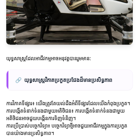
យុទ្ធសាស្ត្រដែលអាជីវកម្មអាចអនុវត្តបានរួមមាន:
🔗
យុទ្ធសាស្ត្រវិភាគប្រកួតប្រជែងដ៏មានប្រសិទ្ធភាព
ការវិភាគទីផ្សារ៖ យើងត្រូវតែយល់ដឹងអំពីទីផ្សារដែលយើងកំពុងប្រកួត។
ការបង្កើតទំនាក់ទំនងជាមួយអតិថិជន៖ ការបង្កើតទំនាក់ទំនងជាមួយ
អតិថិជនអាចជួយបង្កើនការទិញទំនិញ។
ការប្រើប្រាស់បច្ចេកវិទ្យា៖ បច្ចេកវិទ្យាថ្មីអាចជួយអាជីវកម្មក្នុងការប្រកួត
បានយ៉ាងមានប្រសិទ្ធភាព។