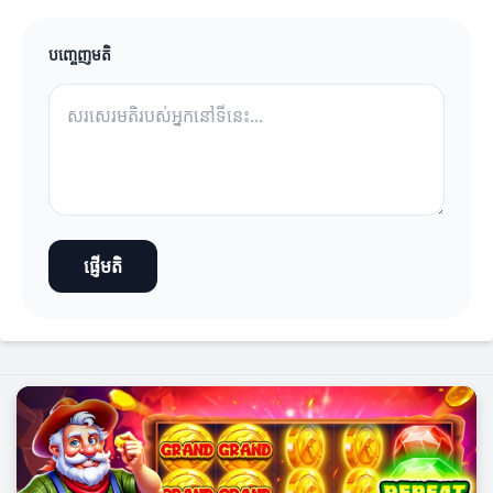
បញ្ចេញមតិ
ផ្ញើមតិ