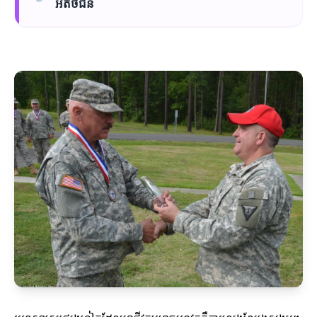
អតិថិជន