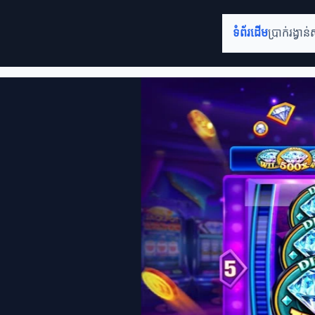
ទំព័រដើម
ប្រាក់រង្វាន