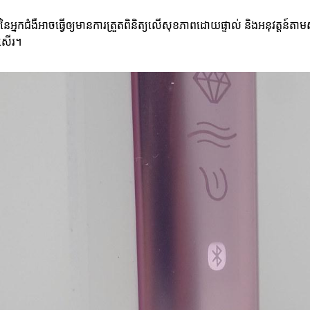
នៃអ្នកជំងឺអាចធ្វើឲ្យមានការត្រួតពិនិត្យលើសុខភាពដោយផ្ទាល់ និងអនុវត្តន៍ត
រសើរ។