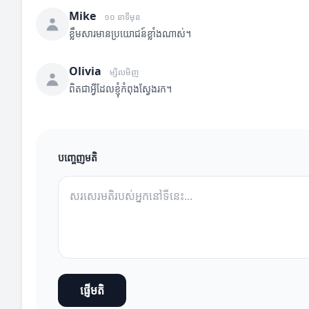
Mike
១០ នាទីមុន
ខ្លឹមសារមានប្រយោជន៍ខ្លាំងណាស់។
Olivia
ម្សិលមិញ
ពិតជាអ្វីដែលខ្ញុំកំពុងស្វែងរក។
បញ្ចេញមតិ
ផ្ញើមតិ