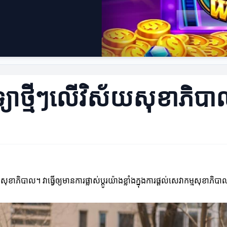
្យាថ្មីៗលើវិស័យសុខាភិប
ស័យសុខាភិបាល។ វាធ្វើឲ្យមានការផ្លាស់ប្តូរយ៉ាងខ្លាំងក្នុងការផ្តល់សេវាកម្មសុខាភិ