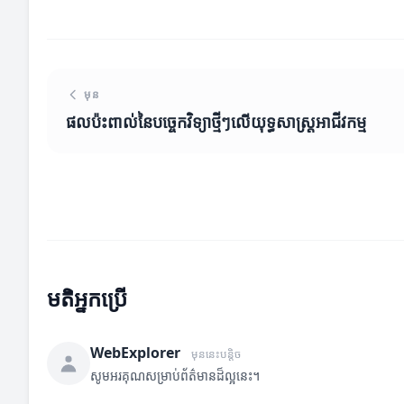
មុន
ផលប៉ះពាល់នៃបច្ចេកវិទ្យាថ្មីៗលើយុទ្ធសាស្ត្រអាជីវកម្ម
មតិអ្នកប្រើ
WebExplorer
មុននេះបន្តិច
សូមអរគុណសម្រាប់ព័ត៌មានដ៏ល្អនេះ។