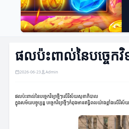
ផលប៉ះពាល់នៃបច្ចេកវិទ
2026-06-23
Admin
ផលប៉ះពាល់នៃបច្ចេកវិទ្យាថ្មីៗលើវិស័យសុខាភិបាល
ក្នុងសម័យបច្ចុប្បន្ន បច្ចេកវិទ្យាថ្មីៗកំពុងមានឥទ្ធិពលយ៉ាងខ្លាំងលើវិ