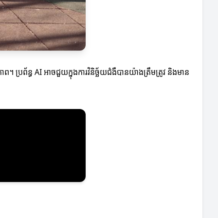
ាព។ ប្រព័ន្ធ AI អាចជួយក្នុងការវិនិច្ឆ័យជំងឺបានយ៉ាងត្រឹមត្រូវ និងមាន