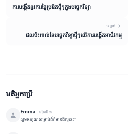
ការបង្កើតនូវការច្នៃប្រឌិតថ្មីៗក្នុងបច្ចេកវិទ្យា
បន្ទាប់
ផលប៉ះពាល់នៃបច្ចេកវិទ្យាថ្មីៗលើការបង្កើតអាជីវកម្ម
មតិអ្នកប្រើ
Emma
ម្សិលមិញ
សូមអរគុណសម្រាប់ព័ត៌មានដ៏ល្អនេះ។