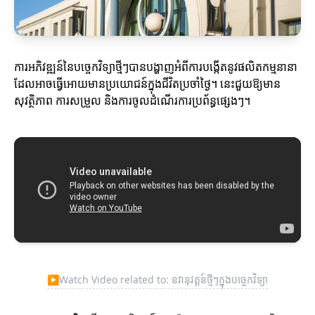
ការអភិវឌ្ឍន៍នៃបច្ចេកវិទ្យាថ្មីៗបានបង្ហាញអំពីការបង្កើតនូវផលិតកម្មនានា
ដែលអាចធ្វើអោយមានប្រយោជន៍ក្នុងជីវិតប្រចាំថ្ងៃ។ នេះជួយឱ្យមាន
សុវត្ថិភាព ការសម្រួល និងការចូលដំណើរការប្រព័ន្ធផ្សេងៗ។
▶
Watch Video related to: នវានុវត្តន៍ថ្មីៗក្នុងបច្ចេកវិទ្យា