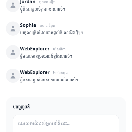
Jordan
មុននេះបន្តិច
ខ្ញុំពិតជាចូលចិត្តអានវាណាស់។
Sophia
១០ នាទីមុន
អរគុណច្រើនដែលបានផ្តល់ចំណេះដឹងថ្មីៗ។
WebExplorer
ម្សិលមិញ
ខ្លឹមសារមានប្រយោជន៍ខ្លាំងណាស់។
WebExplorer
២ ម៉ោងមុន
ខ្លឹមសារច្បាស់លាស់ ងាយយល់ណាស់។
បញ្ចេញមតិ