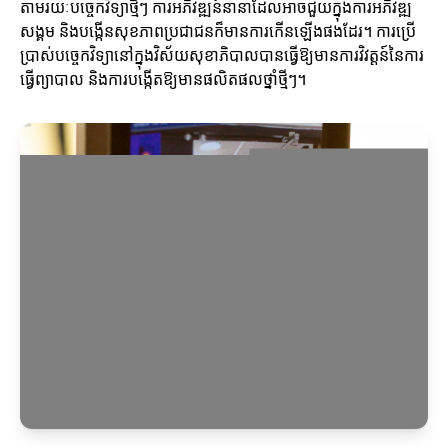
តាមរយៈបច្ចេកវិទ្យាថ្មីៗ ការអភិវឌ្ឍន៍នានាដែលអាចជួយក្នុងការអភិវឌ្ឍ
សង្គម និងបង្កើនសុខភាពប្រជាជនក៏មានការកើនឡើងផងដែរ។ ការប្រើ
ប្រាស់បច្ចេកវិទ្យានៅក្នុងវិស័យសុខាភិបាលបានធ្វើឱ្យមានការវិវត្តន៍នៃការ
ធ្វើព្យាបាល និងការបង្កើតឱ្យមានផលិតផលថ្នាំថ្មីៗ។