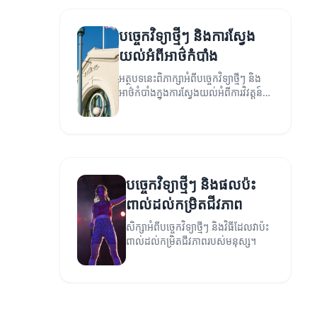
បច្ចេកវិទ្យាថ្មីៗ និងការស្វែង
យល់អំពីអាថ៌កំបាំង
អត្ថបទនេះពិភាក្សាអំពីបច្ចេកវិទ្យាថ្មីៗ និង
អាថ៌កំបាំងក្នុងការស្វែងយល់អំពីការវិវត្តន៍នៃ
បច្ចេកវិទ្យា។
បច្ចេកវិទ្យាថ្មីៗ និងផលប៉ះ
ពាល់ដល់កម្រិតជីវភាព
សិក្សាអំពីបច្ចេកវិទ្យាថ្មីៗ និងវិធីដែលវាប៉ះ
ពាល់ដល់កម្រិតជីវភាពរបស់មនុស្ស។