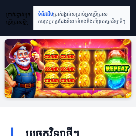
ប្រាក់រង្វាន់អ្នក
ទំព័រដើម
ប្រាក់រង្វាន់សម្រាប់អ្នកប្រើប្រាស់
ប្រើប្រាស់ថ្មីៗ
ការប្រកួតប្រជែង
ទំនាក់ទំនងនិងគាំទ្រ
បច្ចេកវិទ្យាថ្មីៗ
បច្ចេកវិទ្យាថ្មីៗ