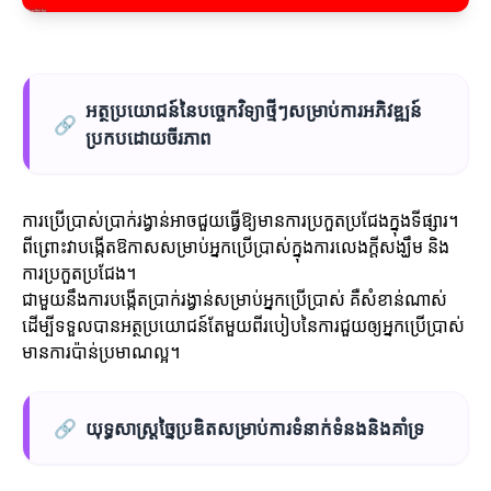
អត្ថប្រយោជន៍នៃបច្ចេកវិទ្យាថ្មីៗសម្រាប់ការអភិវឌ្ឍន៍
🔗
ប្រកបដោយចីរភាព
ការប្រើប្រាស់ប្រាក់រង្វាន់អាចជួយធ្វើឱ្យមានការប្រកួតប្រជែងក្នុងទីផ្សារ។
ពីព្រោះវាបង្កើតឱកាសសម្រាប់អ្នកប្រើប្រាស់ក្នុងការលេងក្ដីសង្ឃឹម និង
ការប្រកួតប្រជែង។
ជាមួយនឹងការបង្កើតប្រាក់រង្វាន់សម្រាប់អ្នកប្រើប្រាស់ គឺសំខាន់ណាស់
ដើម្បីទទួលបានអត្ថប្រយោជន៍តែមួយពីរបៀបនៃការជួយឲ្យអ្នកប្រើប្រាស់
មានការប៉ាន់ប្រមាណល្អ។
🔗
យុទ្ធសាស្ត្រច្នៃប្រឌិតសម្រាប់ការទំនាក់ទំនងនិងគាំទ្រ