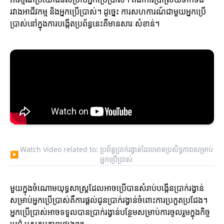
រវាងអាជីវកម្ម និងអ្នកប្រើប្រាស់។ ដូច្នេះ ការសហការណ៍ជាមួយអ្នកប្រើ
ប្រាស់នៅក្នុងការបង្កើតប្រព័ន្ធនេះគឺមានសារៈសំខាន់។
Watch Video related to: ប្រព័ន្ធប្រាក់រង្វាន់ដែលមានប្រសិទ្ធភាពសម្រាប់
▶
អ្នកប្រើប្រាស់
មួយក្នុងចំណោមយុទ្ធសាស្ត្រដែលអាចប្រើបានសំរាប់បង្កើនប្រាក់រង្វាន់
សម្រាប់អ្នកប្រើប្រាស់គឺការផ្តល់ជូនប្រាក់រង្វាន់ចំពោះការប្រកួតប្រជែង។
អ្នកប្រើប្រាស់អាចទទួលបានប្រាក់រង្វាន់បន្ថែមសម្រាប់ការចូលរួមក្នុងកិច្ច