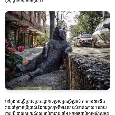
ប្រជុំ ឬសកម្មភាពផ្សេងៗ។
នៅក្នុងការប្រើប្រាស់ប្រាក់រង្វាន់សម្រាប់អ្នកប្រើប្រាស់ ការតាមដាននិង
វាយតម្លៃការប្រើប្រាស់និងការចូលរួមគឺមានសារៈសំខាន់ណាស់។ ដោយ
ការប្រើប្រាស់ឧបករណ៍សម្រាប់ការវាយតម្លៃ អ្នកអាចចាប់អារម្មណ៍នូវអត្ថ