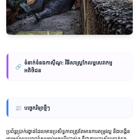
ទំនាក់ទំនងកាស៊ីណូ: វិធីសាស្ត្រកែលម្អសេវាកម្ម
🔗
អតិថិជន
📰
បច្ចេកវិទ្យាថ្មីៗ
ប្រព័ន្ធប្រាក់រង្វាន់ដែលមានប្រសិទ្ធភាពត្រូវតែមានការតម្រូវល្អ និងបង្កើន
អារម្មណ៍ប្រយោជន៍សម្រាប់អ្នកប្រើប្រាស់។ គឺជាការប្រាស្រ័យទាក់ទង