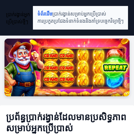
ប្រាក់រង្វាន់អ្នក
ទំព័រដើម
ប្រាក់រង្វាន់សម្រាប់អ្នកប្រើប្រាស់
ប្រើប្រាស់ថ្មីៗ
ការប្រកួតប្រជែង
ទំនាក់ទំនងនិងគាំទ្រ
បច្ចេកវិទ្យាថ្មីៗ
ប្រព័ន្ធប្រាក់រង្វាន់ដែលមានប្រសិទ្ធភាព
សម្រាប់អ្នកប្រើប្រាស់