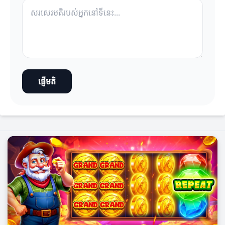
ផ្ញើមតិ