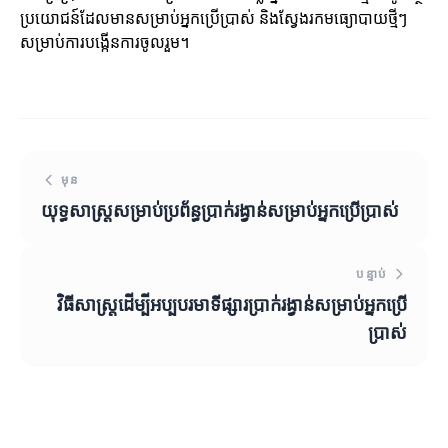
ប្រយោជន៍ដែលមានសម្រាប់អ្នកប្រើប្រាស់ និងស្វែងរកមធ្យោបាយថ្មីៗ
សម្រាប់ការបង្កើនការចូលរួម។
មុន
យុទ្ធសាស្ត្រ​សម្រាប់​ប្រព័ន្ធ​ប្រាក់​រង្វាន់​សម្រាប់​អ្នក​ប្រើប្រាស់
បន្ទាប់
វិធីសាស្ត្រដើម្បីអប្បបរមាទីផ្សារប្រាក់រង្វាន់សម្រាប់អ្នកប្រើ
ប្រាស់