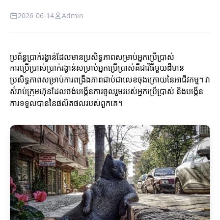
2026-06-14
Admin
ប្រព័ន្ធប្រាក់រង្វាន់ដែលមានប្រសិទ្ធភាពសម្រាប់អ្នកប្រើប្រាស់
ការប្រើប្រាស់ប្រាក់រង្វាន់សម្រាប់អ្នកប្រើប្រាស់គឺជាវិធីមួយដ៏មាន
ប្រសិទ្ធភាពសម្រាប់ការពង្រឹងភាពជាប់ជាលេខចុងក្រោយនៃអាជីវកម្ម។ វា
សំរាប់ក្រុមហ៊ុនដែលចង់បង្កើនការចូលរួមរបស់អ្នកប្រើប្រាស់ និងបង្កើន
ការទទួលបាននៃផលិតផលរបស់ពួកគេ។