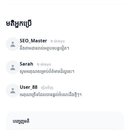
មតិអ្នកប្រើ
SEO_Master
២ ម៉ោងមុន
នឹងតាមដានរាល់អត្ថបទបន្តទៀត។
Sarah
២ ម៉ោងមុន
សូមអរគុណសម្រាប់ព័ត៌មានដ៏ល្អនេះ។
User_88
ម្សិលមិញ
អរគុណច្រើនដែលបានផ្តល់ចំណេះដឹងថ្មីៗ។
បញ្ចេញមតិ