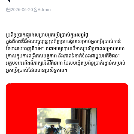
2026-06-20
Admin
ប្រព័ន្ធប្រាក់រង្វាន់សម្រាប់អ្នកប្រើប្រាស់ក្នុងសព្វថ្ងៃ
ក្នុងពិភពឌីជីថលបច្ចុប្បន្ន ប្រព័ន្ធប្រាក់រង្វាន់សម្រាប់អ្នកប្រើប្រាស់កាន់
តែងារវាងពេញនិយម។ វាជាមធ្យោបាយដ៏មានប្រសិទ្ធភាពសម្រាប់សហ
គ្រាសក្នុងការពង្រីកសមត្ថភាព និងភាពទំនាក់ទំនងជាមួយអតិថិជន។
អត្ថបទនេះនឹងពិភាក្សាអំពីវិធីនានា ដែលបង្កើតប្រព័ន្ធប្រាក់រង្វាន់សម្រាប់
អ្នកប្រើប្រាស់ដែលមានប្រសិទ្ធភាព។