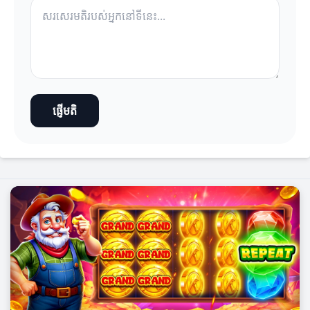
ផ្ញើមតិ