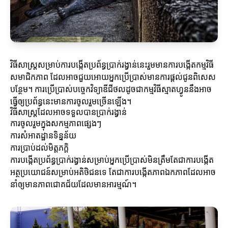
វិធីសាស្ត្រសម្រាប់ការបង្កើតប្រព័ន្ធប្រាក់រង្វាន់នេះរួមមានការបង្កើតកម្មវិធី
សមាជិកភាព ដែលអាចជួយអោយអ្នកប្រើប្រាស់មានការផ្តល់ជូនពិសេស
បន្ថែម។ ការប្រើប្រាស់បច្ចេកវិទ្យាឌីជីថលដូចជាកម្មវិធីស្មាតហ្វូននឹងអាច
ធ្វើឲ្យប្រព័ន្ធនេះមានការចូលរួមច្រើនឡើង។
វិធីសាស្ត្រដែលអាចទទួលបានប្រាក់រង្វាន់
ការចូលរួមក្នុងសកម្មភាពផ្សេងៗ
ការសំអាតដ្ឋានទិន្នន័យ
ការប្រាប់ដល់មិត្តភក្តិ
ការបង្កើតប្រព័ន្ធប្រាក់រង្វាន់សម្រាប់អ្នកប្រើប្រាស់មិនត្រឹមតែជាការបង្កើត
អត្ថប្រយោជន៍សម្រាប់អតិថិជនទេ តែជាការបង្កើតភាពឯកភាពដែលអាច
នាំឲ្យមានភាពជោគជ័យដែលមានអារម្មណ៍។