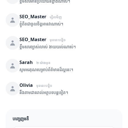
ខ្លឹមសារមានប្រយោជន៍ខ្លាំងណាស់។
SEO_Master
ម្សិលមិញ
ខ្ញុំពិតជាចូលចិត្តអានវាណាស់។
SEO_Master
មុននេះបន្តិច
ខ្លឹមសារច្បាស់លាស់ ងាយយល់ណាស់។
Sarah
២ ម៉ោងមុន
សូមអរគុណសម្រាប់ព័ត៌មានដ៏ល្អនេះ។
Olivia
មុននេះបន្តិច
នឹងតាមដានរាល់អត្ថបទបន្តទៀត។
បញ្ចេញមតិ