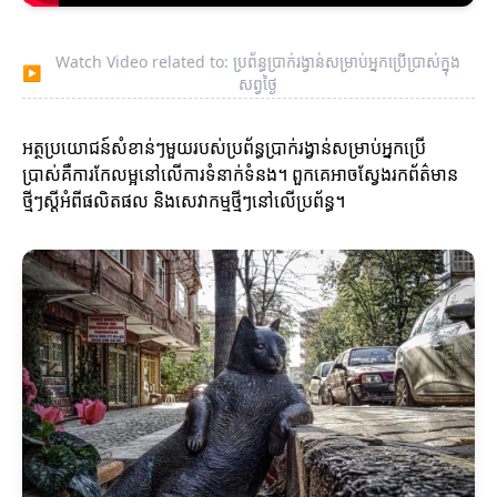
Watch Video related to: ប្រព័ន្ធប្រាក់រង្វាន់សម្រាប់អ្នកប្រើប្រាស់ក្នុង
▶
សព្វថ្ងៃ
អត្ថប្រយោជន៍សំខាន់ៗមួយរបស់ប្រព័ន្ធប្រាក់រង្វាន់សម្រាប់អ្នកប្រើ
ប្រាស់គឺការកែលម្អនៅលើការទំនាក់ទំនង។ ពួកគេអាចស្វែងរកព័ត៌មាន
ថ្មីៗស្ដីអំពីផលិតផល និងសេវាកម្មថ្មីៗនៅលើប្រព័ន្ធ។