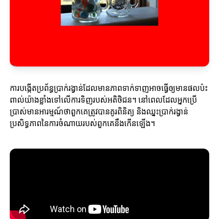
ការបង្កើតប្រព័ន្ធប្រាក់រង្វាន់ដែលមានភាពទាក់ទាញអាចធ្វើឲ្យមានផលប៉ះ
ពាល់យ៉ាងខ្លាំងទៅលើការទិញរបស់អតិថិជន។ នៅពេលដែលអ្នកប្រើ
ប្រាស់មានអារម្មណ៍ថាពួកគេត្រូវបានគូរពិនិត្យ និងឈ្នះប្រាក់រង្វាន់
ប្រសិទ្ធភាពនៃការចំណាយរបស់ពួកគេនឹងកើនឡើង។