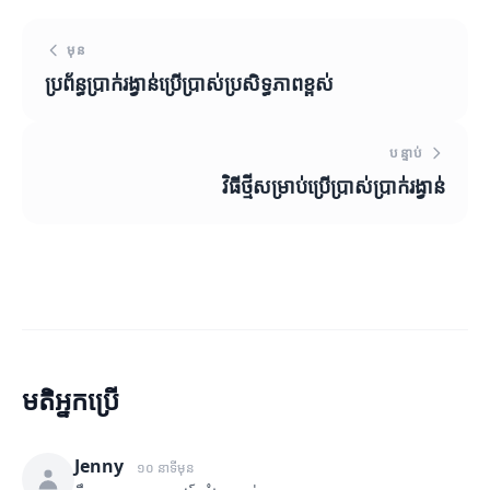
មុន
ប្រព័ន្ធប្រាក់រង្វាន់ប្រើប្រាស់ប្រសិទ្ធភាពខ្ពស់
បន្ទាប់
វិធីថ្មីសម្រាប់ប្រើប្រាស់ប្រាក់រង្វាន់
មតិអ្នកប្រើ
Jenny
១០ នាទីមុន