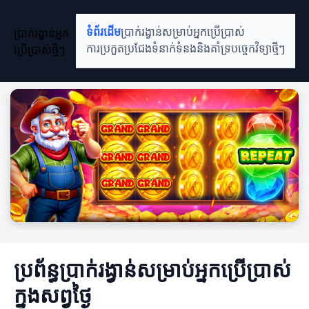
ប្រាក់រង្វាន់អ្នក
ទំព័រដើម
ប្រាក់រង្វាន់សម្រាប់អ្នកប្រើប្រាស់
ប្រើប្រាស់ថ្មីៗ
ការប្រកួតប្រជែង
ទំនាក់ទំនងនិងគាំទ្រ
បច្ចេកវិទ្យាថ្មីៗ
ប្រព័ន្ធប្រាក់រង្វាន់សម្រាប់អ្នកប្រើប្រាស់
ក្នុងសព្វថ្ងៃ