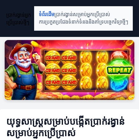
ប្រាក់រង្វាន់អ្នក
ទំព័រដើម
ប្រាក់រង្វាន់សម្រាប់អ្នកប្រើប្រាស់
ប្រើប្រាស់ថ្មីៗ
ការប្រកួតប្រជែង
ទំនាក់ទំនងនិងគាំទ្រ
បច្ចេកវិទ្យាថ្មីៗ
យុទ្ធសាស្ត្រសម្រាប់បង្កើតប្រាក់រង្វាន់
សម្រាប់អ្នកប្រើប្រាស់