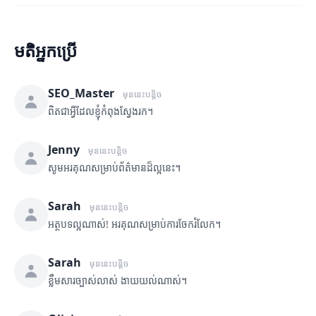
មតិអ្នកប្រើ
SEO_Master
មុននេះបន្តិច
ពិតជាអ្វីដែលខ្ញុំកំពុងស្វែងរក។
Jenny
មុននេះបន្តិច
សូមអរគុណសម្រាប់ព័ត៌មានដ៏ល្អនេះ។
Sarah
មុននេះបន្តិច
អត្ថបទល្អណាស់! អរគុណសម្រាប់ការចែករំលែក។
Sarah
មុននេះបន្តិច
ខ្លឹមសារច្បាស់លាស់ ងាយយល់ណាស់។