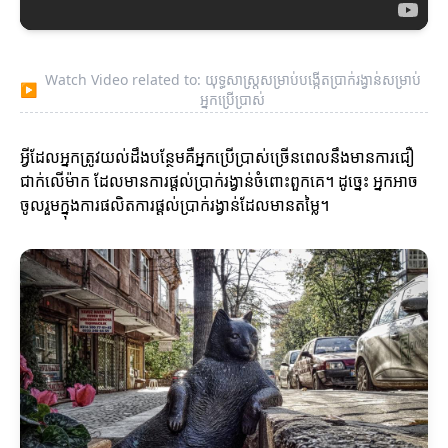
Watch Video related to: យុទ្ធសាស្ត្រសម្រាប់បង្កើតប្រាក់រង្វាន់សម្រាប់
▶
អ្នកប្រើប្រាស់
អ្វីដែលអ្នកត្រូវយល់ដឹងបន្ថែមគឺអ្នកប្រើប្រាស់ច្រើនពេលនឹងមានការជឿ
ជាក់លើម៉ាក ដែលមានការផ្តល់ប្រាក់រង្វាន់ចំពោះពួកគេ។ ដូច្នេះ អ្នកអាច
ចូលរួមក្នុងការផលិតការផ្តល់ប្រាក់រង្វាន់ដែលមានតម្លៃ។