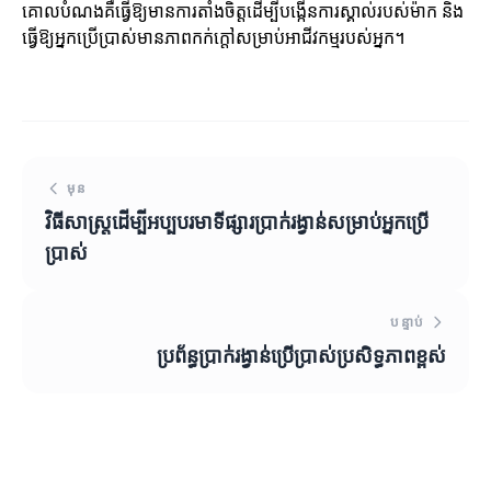
គោលបំណងគឺធ្វើឱ្យមានការតាំងចិត្តដើម្បីបង្កើនការស្គាល់របស់ម៉ាក និង
ធ្វើឱ្យអ្នកប្រើប្រាស់មានភាពកក់ក្តៅសម្រាប់អាជីវកម្មរបស់អ្នក។
មុន
វិធីសាស្ត្រដើម្បីអប្បបរមាទីផ្សារប្រាក់រង្វាន់សម្រាប់អ្នកប្រើ
ប្រាស់
បន្ទាប់
ប្រព័ន្ធប្រាក់រង្វាន់ប្រើប្រាស់ប្រសិទ្ធភាពខ្ពស់