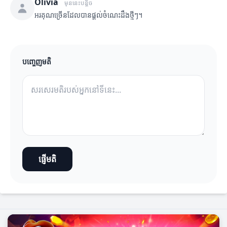
Olivia
មុននេះបន្តិច
អរគុណច្រើនដែលបានផ្តល់ចំណេះដឹងថ្មីៗ។
បញ្ចេញមតិ
ផ្ញើមតិ