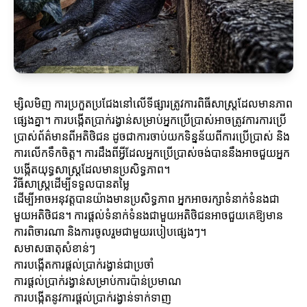
ម្សិលមិញ ការប្រកួតប្រជែងនៅលើទីផ្សារត្រូវការពិធីសាស្ត្រដែលមានភាព
ផ្សេងគ្នា។ ការបង្កើតប្រាក់រង្វាន់សម្រាប់អ្នកប្រើប្រាស់អាចត្រូវការការប្រើ
ប្រាស់ព័ត៌មានពីអតិថិជន ដូចជាការចាប់យកទិន្នន័យពីការប្រើប្រាស់ និង
ការលើកទឹកចិត្ត។ ការដឹងពីអ្វីដែលអ្នកប្រើប្រាស់ចង់បាននឹងអាចជួយអ្នក
បង្កើតយុទ្ធសាស្ត្រដែលមានប្រសិទ្ធភាព។
វិធីសាស្ត្រដើម្បីទទួលបានតម្លៃ
ដើម្បីអាចអនុវត្តបានយ៉ាងមានប្រសិទ្ធភាព អ្នកអាចរក្សាទំនាក់ទំនងជា
មួយអតិថិជន។ ការផ្តល់ទំនាក់ទំនងជាមួយអតិថិជនអាចជួយគេឱ្យមាន
ការពិចារណា និងការចូលរួមជាមួយរបៀបផ្សេងៗ។
សមាសធាតុសំខាន់ៗ
ការបង្កើតការផ្តល់ប្រាក់រង្វាន់ជាប្រចាំ
ការផ្តល់ប្រាក់រង្វាន់សម្រាប់ការប៉ាន់ប្រមាណ
ការបង្កើតនូវការផ្តល់ប្រាក់រង្វាន់ទាក់ទាញ