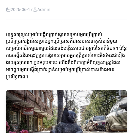
2026-06-17
Admin
យុទ្ធសាស្ត្រសម្រាប់បង្កើតប្រាក់រង្វាន់សម្រាប់អ្នកប្រើប្រាស់
ប្រព័ន្ធប្រាក់រង្វាន់សម្រាប់អ្នកប្រើប្រាស់គឺជាសមាសធាតុសំខាន់មួយ
សម្រាប់អាជីវកម្មណាមួយដែលចង់បង្កើនភាពជាប់ខ្ពស់នៃអតិថិជន។ ប៉ុន្តែ
ការបង្កើតនិងអនុវត្តប្រាក់រង្វាន់សម្រាប់អ្នកប្រើប្រាស់នោះមិនមែនជារឿង
ងាយស្រួលទេ។ ក្នុងអត្ថបទនេះ យើងនឹងពិភាក្សាអំពីយុទ្ធសាស្ត្រដែល
អាចជួយអ្នកបង្កើតប្រាក់រង្វាន់សម្រាប់អ្នកប្រើប្រាស់បានយ៉ាងមាន
ប្រសិទ្ធភាព។