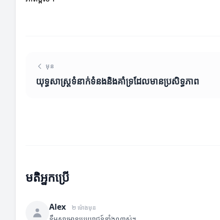
មុន
យុទ្ធសាស្ត្រទំនាក់ទំនងនិងគាំទ្រដែលមានប្រសិទ្ធភាព
មតិអ្នកប្រើ
Alex
២ ម៉ោងមុន
ខ្លឹមសារមានប្រយោជន៍ខ្លាំងណាស់។