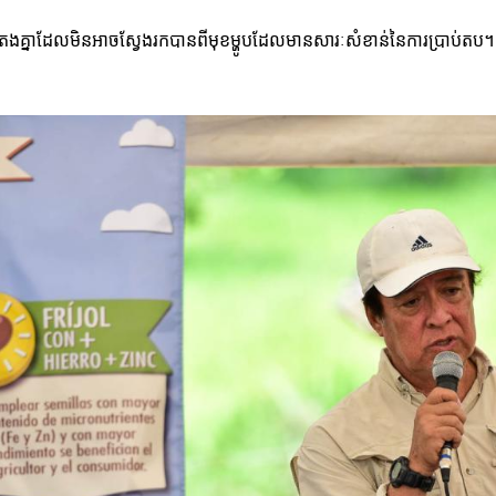
ែងគ្នាដែលមិនអាចស្វែងរកបានពីមុខម្ហូបដែលមានសារៈសំខាន់នៃការប្រាប់តប។