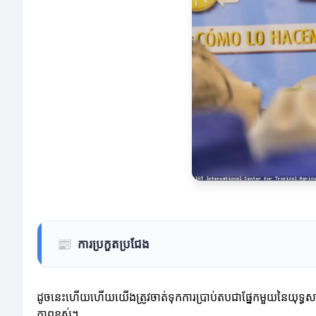
📰
ការប្រកួតប្រជែង
ដូចនេះហើយហើយយើងត្រូវចាត់ទុកការប្រាប់តបជាផ្នែកមួយនៃយុទ្ធសាស្ត
ភាពខ្ពស់។