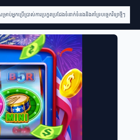
់សម្រាប់អ្នកប្រើប្រាស់
ការប្រកួតប្រជែង
ទំនាក់ទំនងនិងគាំទ្រ
បច្ចេកវិទ្យាថ្មីៗ