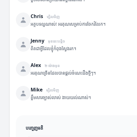
Chris
ម្សិលមិញ
អត្ថបទល្អណាស់! អរគុណសម្រាប់ការចែករំលែក។
Jenny
មុននេះបន្តិច
ពិតជាអ្វីដែលខ្ញុំកំពុងស្វែងរក។
Alex
២ ម៉ោងមុន
អរគុណច្រើនដែលបានផ្តល់ចំណេះដឹងថ្មីៗ។
Mike
ម្សិលមិញ
ខ្លឹមសារច្បាស់លាស់ ងាយយល់ណាស់។
បញ្ចេញមតិ