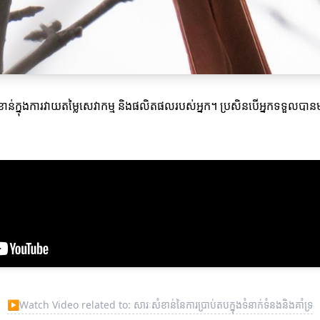
ាន់ក្នុងការវាយតម្លៃសេវាកម្ម និងផលិតផលរបស់អ្នក។ ប្រសិនបើអ្នកទទួលបាន
▶
Watch Video related to: សារៈសំខាន់នៃការប្រាប់តបក្នុងទំនាក់ទំនងនិងគាំទ្រ