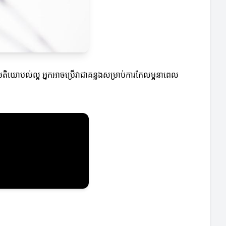
មតិយោបល់ល្អ អ្នកអាចប្រើវាជាគន្លងសម្រាប់ការកែលម្អនាពេល