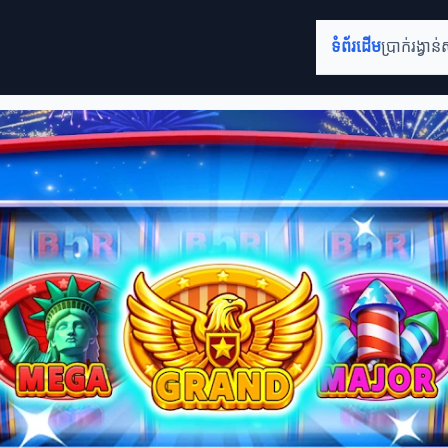
ទំព័រដើម
ប្រាក់រង្វាន