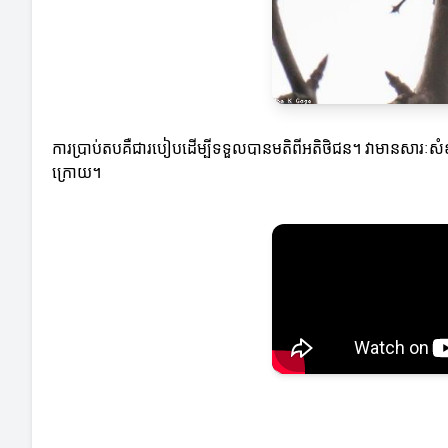
ការប្រាប់តបគឺជារបៀបដើម្បីទទួលបានមតិពីអតិថិជន។ វាមានសារៈសំខ
ក្រោយ។