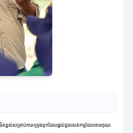
ម្រិតខ្ពស់សម្រាប់ការបម្រុងទុកដែលផ្តល់ជូនសេវាកម្មដែលមានគុណ