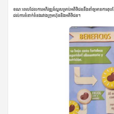
ខណៈពេលដែលការអភិវឌ្ឍន៍ល្អសម្រាប់អតិថិជននឹងនាំឲ្យមានការតុបត
ដល់ការទំនាក់ទំនងរវាងក្រុមហ៊ុននិងអតិថិជន។