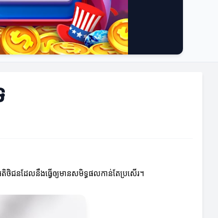
រ
អតិថិជនដែលនឹងធ្វើឲ្យមានសមិទ្ធផលកាន់តែប្រសើរ។