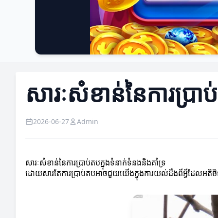
សារៈសំខាន់នៃការប្រាប់
2026-06-27
Admin
សារៈសំខាន់នៃការប្រាប់តបក្នុងទំនាក់ទំនងនិងគាំទ្រ
ដោយសារតែការប្រាប់តបអាចជួយយើងក្នុងការយល់ដឹងពីអ្វីដែលអតិថិជន