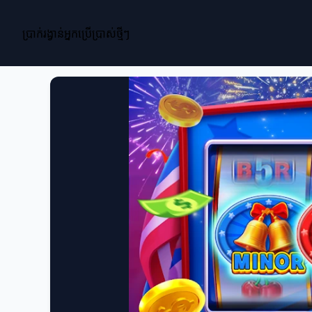
ប្រាក់រង្វាន់អ្នកប្រើប្រាស់ថ្មីៗ