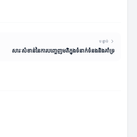
បន្ទាប់
សារៈសំខាន់នៃការបញ្ចេញមតិក្នុងទំនាក់ទំនងនិងគាំទ្រ