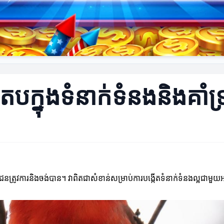
តបក្នុងទំនាក់ទំនងនិងគាំទ្
ត្រូវការនិងចង់បាន។ វាពិតជាសំខាន់សម្រាប់ការបង្កើតទំនាក់ទំនងល្អជាមួយ