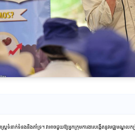
្រទំនាក់ទំនងនិងគាំទ្រ។ វាអាចជួយឱ្យអ្នកក្រុមការងារបង្កើតនូវមជ្ឈមណ្ឌលក