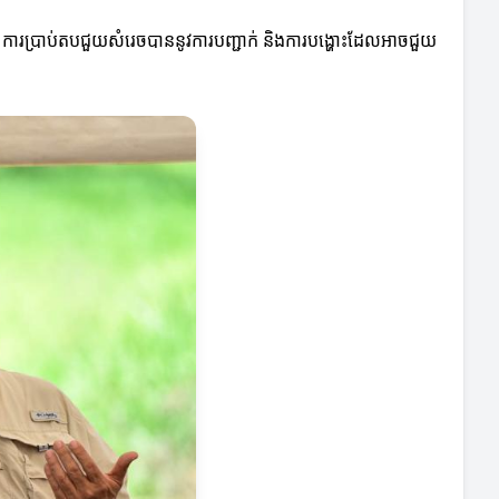
 ការប្រាប់តបជួយសំរេចបាននូវការបញ្ជាក់ និងការបង្ហោះដែលអាចជួយ