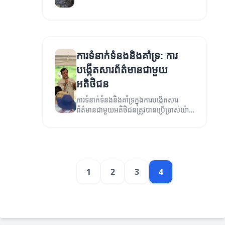
សាស្ត្រដែលអាចជួយបង្កើនការទំនាក់ទំនងនិង
គាំទ្រដល់អតិថិជន។
ការទំនាក់ទំនងនិងគាំទ្រ: ការ
បង្កើតសារព័ត៌មានជាមួយ
អតិថិជន
ការទំនាក់ទំនងនិងគាំទ្រក្នុងការបង្កើតសារ
ព័ត៌មានជាមួយអតិថិជនត្រូវបានប្រើប្រាស់យ៉ាង
ទូលំទូលាយដើម្បីធ្វើដំណើរទំនាក់ទំនងបានល្អ
ប្រសើរ។
1
2
3
4