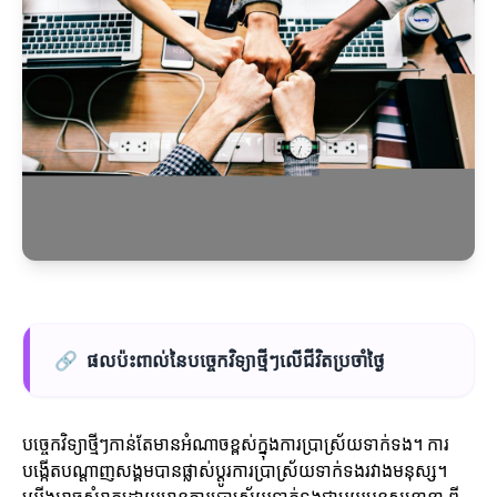
🔗
ផលប៉ះពាល់នៃបច្ចេកវិទ្យាថ្មីៗលើជីវិតប្រចាំថ្ងៃ
បច្ចេកវិទ្យាថ្មីៗកាន់តែមានអំណាចខ្ពស់ក្នុងការប្រាស្រ័យទាក់ទង។ ការ
បង្កើតបណ្តាញសង្គមបាន​ផ្លាស់ប្តូរការប្រាស្រ័យទាក់ទងរវាងមនុស្ស។