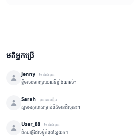
មតិអ្នកប្រើ
Jenny
២ ម៉ោងមុន
ខ្លឹមសារមានប្រយោជន៍ខ្លាំងណាស់។
Sarah
មុននេះបន្តិច
សូមអរគុណសម្រាប់ព័ត៌មានដ៏ល្អនេះ។
User_88
២ ម៉ោងមុន
ពិតជាអ្វីដែលខ្ញុំកំពុងស្វែងរក។