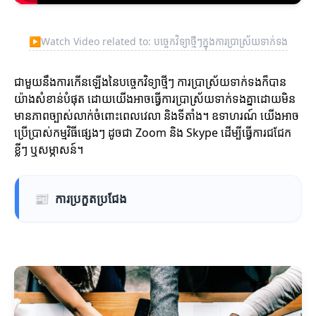
▶
Watch Video related to: បច្ចេកវិទ្យាថ្មីៗក្នុងការប្រាស្រ័យទាក់ទង
ជាមួយនឹងការកើនឡើងនៃបច្ចេកវិទ្យាថ្មីៗ ការប្រាស្រ័យទាក់ទងក៏បាន
យ៉ាងសំខាន់បំផុត ដោយយើងអាចធ្វើការប្រាស្រ័យទាក់ទងគ្នាដោយមិន
មានភាពច្បាស់លាក់ចំពោះពេលវេលា និងទីតាំង។ ឧទាហរណ៍ យើងអាច
ប្រើប្រាស់កម្មវិធីផ្សេងៗ ដូចជា Zoom និង Skype ដើម្បីធ្វើការជជែក
ខ្លីៗ ឬសម្ភាសន៍។
📰
ការប្រកួតប្រជែង