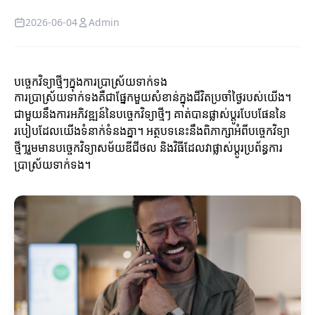
2026-06-04
Admin
បច្ចេកវិទ្យាថ្មីៗក្នុងការប្រាស្រ័យទាក់ទង
ការប្រាស្រ័យទាក់ទងគឺជាផ្នែកមួយសំខាន់ក្នុងជីវិតប្រចាំថ្ងៃរបស់យើង។
ជាមួយនឹងការអភិវឌ្ឍន៍នៃបច្ចេកវិទ្យាថ្មីៗ គាត់បានផ្លាស់ប្តូរបែបផែននៃ
របៀបដែលយើងទំនាក់ទំនងគ្នា។ អត្ថបទនេះនឹងពិភាក្សាអំពីបច្ចេកវិទ្យា
ថ្មីៗរួមមានបច្ចេកវិទ្យាសម័យឌីជីថល និងវិធីដែលវាផ្លាស់ប្តូរប្រព័ន្ធការ
ប្រាស្រ័យទាក់ទង។