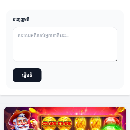
បញ្ចេញមតិ
ផ្ញើមតិ