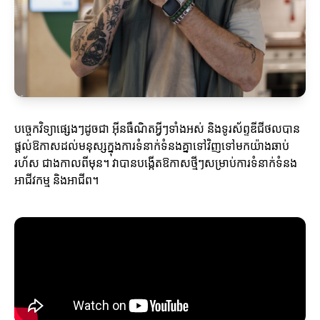
បច្ចេកវិទ្យាផ្សេងៗដូចជា អ៊ីនធឺណិតអ្វីៗទាំងអស់ និងទូរស័ព្ទឌីជីថលបាន
ផ្តល់ឱកាសដល់មនុស្សក្នុងការទំនាក់ទំនងគ្នាទៅវិញទៅមកយ៉ាងឆាប់
រហ័ស ជាងកាលពីមុន។ វាបានបង្កើតឱកាសថ្មីៗសម្រាប់ការទំនាក់ទំនង
អាជីវកម្ម និងអាជីព។