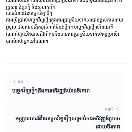
យើងអាចសំរាកដោយមានការប្រាស្រ័យទាក់ទងជាមួយមនុស្សនានា ពី
គ្រួសារ មិត្តភក្តិ និងសហការី។
សារសំខាន់នៃបច្ចេកវិទ្យាថ្មីៗ
ការប្រើប្រាស់បច្ចេកវិទ្យាថ្មីៗក្នុងការប្រាស្រ័យទាក់ទងបានផ្តល់ភាពងាយ
ស្រួល ដល់ការបង្កើតនូវទំនាក់ទំនងថ្មីៗ។ បច្ចេកវិទ្យាថ្មីៗទាំងនេះក៏
ណែនាំឱ្យយើងយល់ដឹងពីការនឹងមានការប្រាស្រ័យទាក់ទងល្អប្រសើរ
បានមិនថាអ្នកនៅឯណា។
មុន
បច្ចេកវិទ្យាថ្មីៗនិងការអភិវឌ្ឍន៍យ៉ាងចីរភាព
បន្ទាប់
អត្ថប្រយោជន៍នៃបច្ចេកវិទ្យាថ្មីៗសម្រាប់ការអភិវឌ្ឍន៍ប្រកប
ដោយចីរភាព