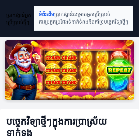
ប្រាក់រង្វាន់អ្នក
ទំព័រដើម
ប្រាក់រង្វាន់សម្រាប់អ្នកប្រើប្រាស់
ប្រើប្រាស់ថ្មីៗ
ការប្រកួតប្រជែង
ទំនាក់ទំនងនិងគាំទ្រ
បច្ចេកវិទ្យាថ្មីៗ
បច្ចេកវិទ្យាថ្មីៗក្នុងការប្រាស្រ័យ
ទាក់ទង