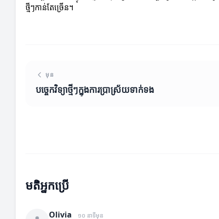
ថ្មីៗកាន់តែច្រើន។
មុន
បច្ចេកវិទ្យាថ្មីៗក្នុងការប្រាស្រ័យទាក់ទង
មតិអ្នកប្រើ
Olivia
១០ នាទីមុន