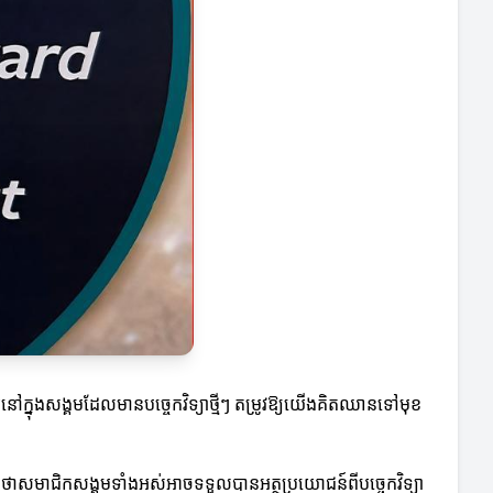
នៅក្នុងសង្គមដែលមានបច្ចេកវិទ្យាថ្មីៗ តម្រូវឱ្យយើងគិតឈានទៅមុខ
ានាថាសមាជិកសង្គមទាំងអស់អាចទទួលបានអត្ថប្រយោជន៍ពីបច្ចេកវិទ្យា