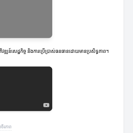
មអភិវឌ្ឍន៍សេដ្ឋកិច្ច និងការប្រើប្រាស់ធនធានដោយមានប្រសិទ្ធភាព។
យចីរភាព