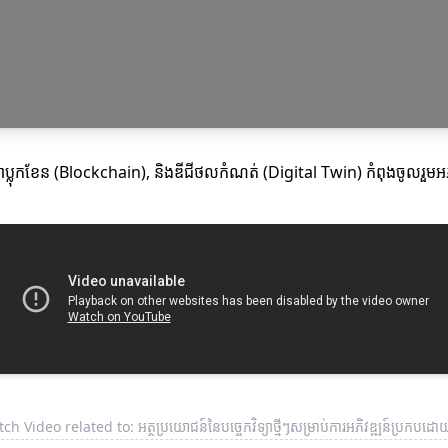
ចេកវិទ្យាប្លុកខែន (Blockchain), និងឌីជីថលកំណត់ (Digital Twin) កំពុងចូលរួ
ch Video related to: អត្ថប្រយោជន៍នៃបច្ចេកវិទ្យាថ្មីៗសម្រាប់ការអភិវឌ្ឍន៍ប្រកបដោ