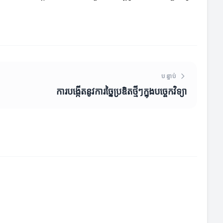
បន្ទាប់
ការបង្កើតនូវការច្នៃប្រឌិតថ្មីៗក្នុងបច្ចេកវិទ្យា