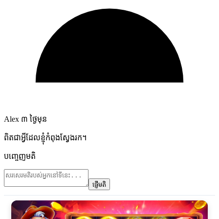
Alex
៣ ថ្ងៃមុន
ពិតជាអ្វីដែលខ្ញុំកំពុងស្វែងរក។
បញ្ចេញមតិ
ផ្ញើមតិ