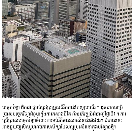
បច្ចេកវិទ្យា ពិតជា ផ្លាស់ប្តូរប្រែប្រួលជីវិតកាន់តែល្អប្រសើរ ។ ដូចជាការប្រើ
ប្រាស់បច្ចេកវិទ្យាជំនួយក្នុងការកសាងជីវិត និងអភិវឌ្ឍន៍ជំនាញវិជ្ជាជីវៈ។ ការ
ប្រើប្រាស់បច្ចេកវិទ្យាចំពោះការអប់រំក៏មានសារសំខាន់ផងដែរ។ ជំហាននេះ
អាចជួយឱ្យសិស្សមានឱកាសសិក្សាដែលល្អប្រសើរនៅក្នុងបរិស្ថានថ្មី។