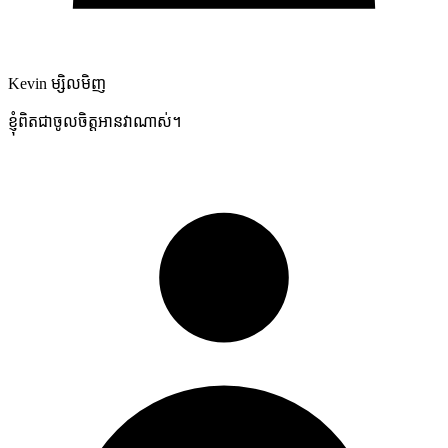
Kevin
ម្សិលមិញ
ខ្ញុំពិតជាចូលចិត្តអានវាណាស់។