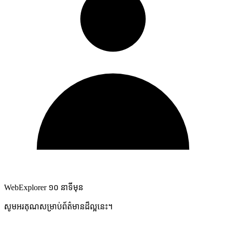
WebExplorer
១០ នាទីមុន
សូមអរគុណសម្រាប់ព័ត៌មានដ៏ល្អនេះ។