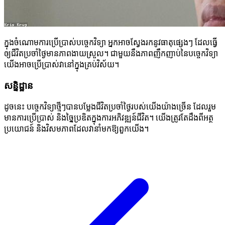
ក្នុងចំណោមការប្រើប្រាស់បច្ចេកវិទ្យា អ្នកអាចស្វែងរកនូវធាតុផ្សេងៗ ដែលធ្វើ
ឲ្យជីវិតប្រចាំថ្ងៃមានភាពងាយស្រួល។ ជាមួយនឹងភាពញឹកញាប់នៃបច្ចេកវិទ្យា
យើងអាចប្រើប្រាស់វានៅក្នុងគ្រប់វិស័យ។
សន្និដ្ឋាន
ដូចនេះ បច្ចេកវិទ្យាថ្មីៗបានបម្លែងជីវិតប្រចាំថ្ងៃរបស់យើងយ៉ាងច្រើន ដែលរួម
មានការប្រើប្រាស់ និងច្នៃប្រឌិតក្នុងការអភិវឌ្ឍន៍ជីវិត។ យើងត្រូវតែដឹងពីអត្ថ
ប្រយោជន៍ និងវិសមភាពដែលវានាំមកឱ្យពួកយើង។