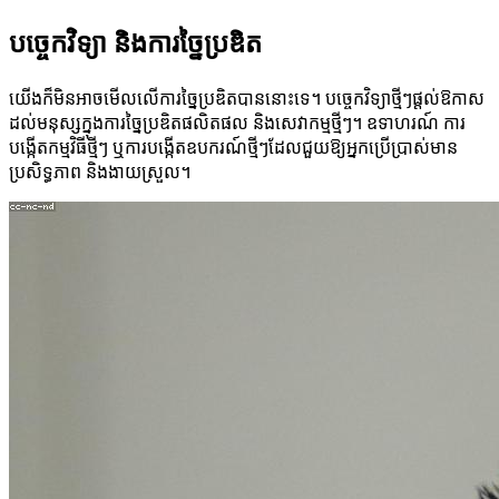
បច្ចេកវិទ្យា និងការច្នៃប្រឌិត
យើងក៏មិនអាចមើលលើការច្នៃប្រឌិតបាននោះទេ។ បច្ចេកវិទ្យាថ្មីៗផ្ដល់ឱកាស
ដល់មនុស្សក្នុងការច្នៃប្រឌិតផលិតផល និងសេវាកម្មថ្មីៗ។ ឧទាហរណ៍ ការ
បង្កើតកម្មវិធីថ្មីៗ ឬការបង្កើតឧបករណ៍ថ្មីៗដែលជួយឱ្យអ្នកប្រើប្រាស់មាន
ប្រសិទ្ធភាព និងងាយស្រួល។