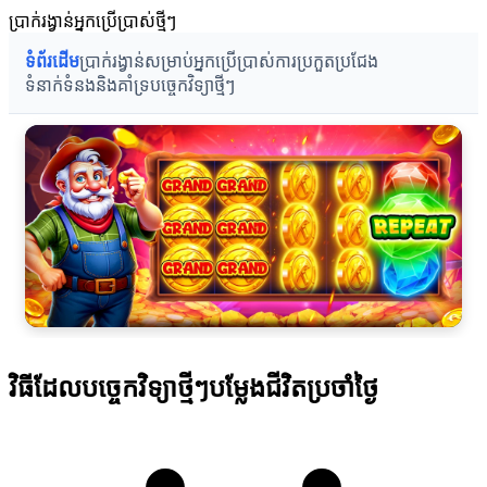
ប្រាក់រង្វាន់អ្នកប្រើប្រាស់ថ្មីៗ
ទំព័រដើម
ប្រាក់រង្វាន់សម្រាប់អ្នកប្រើប្រាស់
ការប្រកួតប្រជែង
ទំនាក់ទំនងនិងគាំទ្រ
បច្ចេកវិទ្យាថ្មីៗ
វិធីដែលបច្ចេកវិទ្យាថ្មីៗបម្លែងជីវិតប្រចាំថ្ងៃ