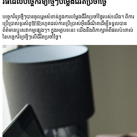
វិធីដែលបច្ចេកវិទ្យាថ្មីៗបម្លែងជីវិតប្រចាំថ្ងៃ
បច្ចេកវិទ្យាថ្មីៗបានចូលរួមសំខាន់ក្នុងការបម្លែងជីវិតប្រចាំថ្ងៃរបស់យើង។ ពីការ
ប្រើប្រាស់ទូរស័ព្ទ智能រហូតដល់ការប្រើប្រាស់អ៊ីនធឺណិតដើម្បីទទួលបាន
ព័ត៌មានឬសេវាកម្មផ្សេងៗ។ ក្នុងអត្ថបទនេះ យើងនឹងពិភាក្សាអំពីផលប៉ះពាល់
នៃបច្ចេកវិទ្យាថ្មីៗលើជីវិតប្រចាំថ្ងៃ។