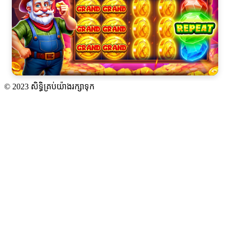
© 2023 សិទ្ធិគ្រប់យ៉ាងរក្សាទុក