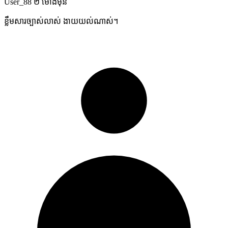
User_88
២ ម៉ោងមុន
ខ្លឹមសារច្បាស់លាស់ ងាយយល់ណាស់។