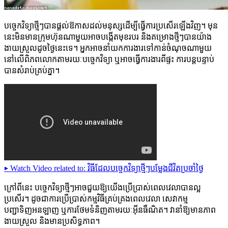
បច្ចេកវិទ្យាថ្មីៗបានផ្ដល់ឱកាសដល់មនុស្សដើម្បីធ្វើការប្រសើរឡើងវិញ។ មុន
នេះមិនមានក្រុមហ៊ុនណាមួយអាចបង្កើតមុខរបរ និងគម្រោងថ្មីៗបានយ៉ាង
ងាយស្រួលដូចថ្ងៃនេះទេ។ អ្នកអាចនាំយកការងារទៅកាន់ចំណុចណាមួយ
នៅលើពិភពលោកតាមរយៈបច្ចេកវិទ្យា ឬអាចធ្វើការងារពីផ្ទះ ការបន្តបន្ទាប់
បានសំរាប់គ្រប់គ្នា។
▶
Watch Video related to: វិធីដែលបច្ចេកវិទ្យាថ្មីៗបម្លែងជីវិតប្រចាំថ្ងៃ
ក្រៅពីនេះ បច្ចេកវិទ្យាថ្មីៗអាចជួយឱ្យយើងប្រើប្រាស់ពេលវេលាបានល្អ
ប្រសើរ។ ដូចជាការប្រើប្រាស់កម្មវិធីគ្រប់គ្រងពេលវេលា សេវាកម្ម
បញ្ជាទិញអនឡាញ ឬការថែមទំនិញតាមរយៈអ៊ីនធឺណិត។ វានាំឱ្យមានភាព
ងាយស្រួល និងមានប្រសិទ្ធភាព។