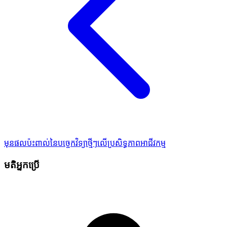
មុន
ផលប៉ះពាល់នៃបច្ចេកវិទ្យាថ្មីៗលើប្រសិទ្ធភាពអាជីវកម្ម
មតិអ្នកប្រើ