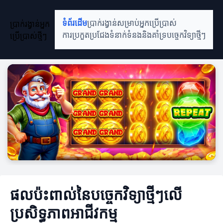
ប្រាក់រង្វាន់អ្នក
ទំព័រដើម
ប្រាក់រង្វាន់សម្រាប់អ្នកប្រើប្រាស់
ប្រើប្រាស់ថ្មីៗ
ការប្រកួតប្រជែង
ទំនាក់ទំនងនិងគាំទ្រ
បច្ចេកវិទ្យាថ្មីៗ
ផលប៉ះពាល់នៃបច្ចេកវិទ្យាថ្មីៗលើ
ប្រសិទ្ធភាពអាជីវកម្ម