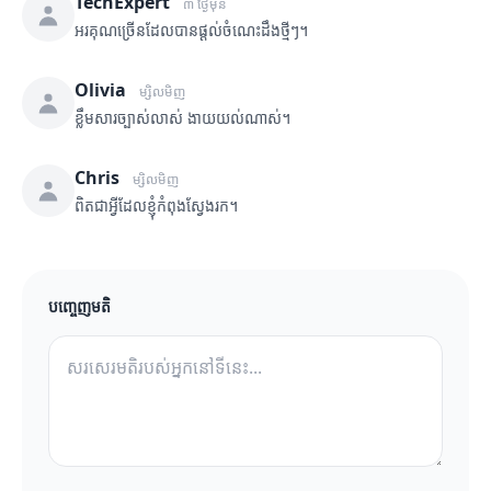
TechExpert
៣ ថ្ងៃមុន
អរគុណច្រើនដែលបានផ្តល់ចំណេះដឹងថ្មីៗ។
Olivia
ម្សិលមិញ
ខ្លឹមសារច្បាស់លាស់ ងាយយល់ណាស់។
Chris
ម្សិលមិញ
ពិតជាអ្វីដែលខ្ញុំកំពុងស្វែងរក។
បញ្ចេញមតិ