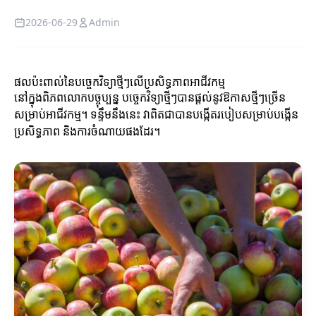
2026-06-29
Admin
ផលប៉ះពាល់នៃបច្ចេកវិទ្យាថ្មីៗលើប្រសិទ្ធភាពអាជីវកម្ម
នៅក្នុងពិភពលោកបច្ចុប្បន្ន បច្ចេកវិទ្យាថ្មីៗបានផ្តល់នូវឱកាសថ្មីៗច្រើន
សម្រាប់អាជីវកម្ម។ ទន្ទឹមនឹងនេះ វាពិតជាបានបង្កើតរបៀបសម្រាប់បង្កើន
ប្រសិទ្ធភាព និងការចំណាយផងដែរ។