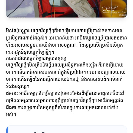
មិនតែប៉ុណ្ណោះ បច្ចេកវិទ្យាថ្មីៗក៏អាចធ្វើអោយការប្រើប្រាស់ធនធានមាន
ប្រសិទ្ធភាពកាន់តែខ្ពស់។ នេះមានន័យថា អាជីវកម្មអាចប្រើប្រាស់ធនធាន
ទាំងអស់របស់ខ្លួនបានយ៉ាងមានសមក្ខណៈ និងល្អប្រសើរប្រសិនបើពួក
គេអនុវត្តន៍នូវបច្ចេកវិទ្យាថ្មីៗ។
ការតវ៉ារវាងបច្ចេកវិទ្យាជាមួយមនុស្ស
បច្ចេកវិទ្យាថ្មីៗមិនត្រឹមតែធ្វើអោយប្រសិទ្ធភាពកើនឡើង ក៏អាចធ្វើអោយ
មានការពិបាកនៃការសហការនៅក្នុងទីប្រជុំជន។ នេះអាចបណ្តាលអោយ
មានការកើនឡើងនៃការធ្វើការដោយឯករាជ្យ និងការបាត់បង់ការទំនាក់
ទំនងមនុស្ស។
ដូចនេះ អាជីវកម្មត្រូវតែប្រឹក្សារបៀបចាត់ចែងដើម្បីធានាថាពួកគេចឹងនៅ
កម្រិតសមស្រាលសម្រាប់ការប្រើប្រាស់បច្ចេកវិទ្យាថ្មីៗ។ អាជីវកម្មត្រូវតែ
ដឹងថា ការតម្រូវការនៃមនុស្សគឺសំខាន់ក្នុងការសម្រេចគោលដៅទាំង
អស់។