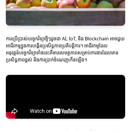
ការប្រើប្រាស់បច្ចេកវិទ្យាថ្មីៗដូចជា AI, IoT, និង Blockchain អាចជួយ
អាជីវកម្មក្នុងការបង្កើនប្រសិទ្ធភាពប្រតិបត្តិការ។ អាជីវកម្មដែល
អនុវត្តន៍បច្ចេកវិទ្យាទាំងនេះគឺមានសមត្ថភាពសម្រាប់ការងារដែលមាន
ប្រសិទ្ធភាពខ្ពស់ និងការប្រាក់ចំណេញកើនឡើង។