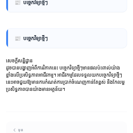
📰
បច្ចេកវិទ្យាថ្មីៗ
📰
បច្ចេកវិទ្យាថ្មីៗ
សេចក្តីសន្និដ្ឋាន
ដូចបានបង្ហាញអំពីការវិភាគនេះ បច្ចេកវិទ្យាថ្មីៗមានផលប៉ះពាល់យ៉ាង
ខ្លាំងលើប្រសិទ្ធភាពអាជីវកម្ម។ អាជីវកម្មដែលទទួលយកបច្ចេកវិទ្យាថ្មីៗ
នេះអាចជួយឱ្យមានការកំណត់ការប្រាក់ចំណេញកាន់តែខ្ពស់ និងកែលម្អ
ប្រសិទ្ធភាពបានយ៉ាងមានអត្ថន័យ។
មុន