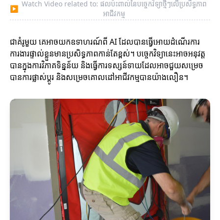
Watch Video related to: ផលប៉ះពាល់នៃបច្ចេកវិទ្យាថ្មីៗលើប្រសិទ្ធភាព
▶
អាជីវកម្ម
ជាគំរូមួយ គេអាចយកឧទាហរណ៍ពី AI ដែលបានធ្វើអោយដំណើរការ
ការងារផ្ទាល់ខ្លួនមានប្រសិទ្ធភាពកាន់តែខ្ពស់។ បច្ចេកវិទ្យានេះអាចអនុវត្ត
បានក្នុងការវិភាគទិន្នន័យ និងធ្វើការទស្សន៍ទាយដែលអាចជួយសម្រេច
បានការផ្លាស់ប្ដូរ និងសម្រេចគោលដៅអាជីវកម្មបានយ៉ាងលឿន។