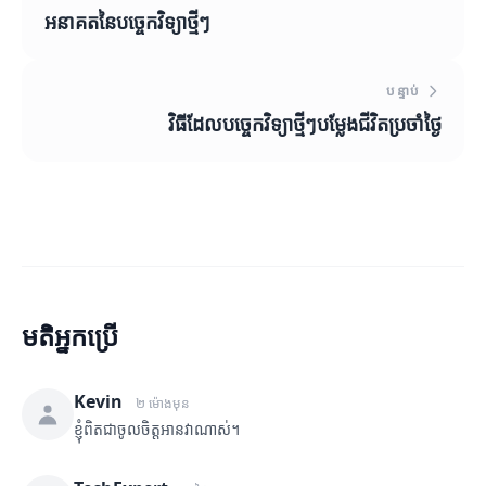
អនាគតនៃបច្ចេកវិទ្យាថ្មីៗ
បន្ទាប់
វិធីដែលបច្ចេកវិទ្យាថ្មីៗបម្លែងជីវិតប្រចាំថ្ងៃ
មតិអ្នកប្រើ
Kevin
២ ម៉ោងមុន
ខ្ញុំពិតជាចូលចិត្តអានវាណាស់។