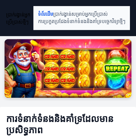
ប្រាក់រង្វាន់អ្នក
ទំព័រដើម
ប្រាក់រង្វាន់សម្រាប់អ្នកប្រើប្រាស់
ប្រើប្រាស់ថ្មីៗ
ការប្រកួតប្រជែង
ទំនាក់ទំនងនិងគាំទ្រ
បច្ចេកវិទ្យាថ្មីៗ
ការទំនាក់ទំនងនិងគាំទ្រដែលមាន
ប្រសិទ្ធភាព