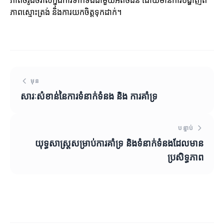
ភាពចំរូងចំរាស់ក្នុងការទាក់ទងជាមួយអតិថិជន ដោយមានការបង្ហាញពី
ភាពស្មោះត្រង់ និងការយកចិត្តទុកដាក់។
មុន
សារៈសំខាន់នៃការទំនាក់ទំនង និង ការគាំទ្រ
បន្ទាប់
យុទ្ធសាស្ត្រសម្រាប់ការគាំទ្រ និងទំនាក់ទំនងដែលមាន
ប្រសិទ្ធភាព