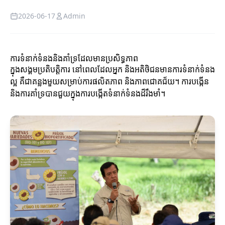
2026-06-17
Admin
ការទំនាក់ទំនងនិងគាំទ្រដែលមានប្រសិទ្ធភាព
ក្នុងសង្គមប្រតិបត្តិការ នៅពេលដែលអ្នក និងអតិថិជនមានការទំនាក់ទំនង
ល្អ គឺជាគន្លងមួយសម្រាប់ការផលិតភាព និងភាពជោគជ័យ។ ការបង្កើន
និងការគាំទ្របានជួយក្នុងការបង្កើតទំនាក់ទំនងដ៏រឹងមាំ។