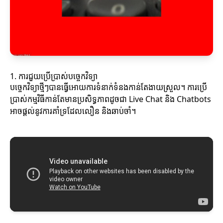
1. ការជួយប្រើប្រាស់បច្ចេកវិទ្យា
បច្ចេកវិទ្យាថ្មីៗបានធ្វើអោយការទំនាក់ទំនងកាន់តែងាយស្រួល។ ការប្រើ
ប្រាស់កម្មវិធីកាន់តែមានប្រសិទ្ធភាពដូចជា Live Chat និង Chatbots
អាចផ្តល់នូវការគាំទ្រដែលលឿន និងឆាប់ចាំ។