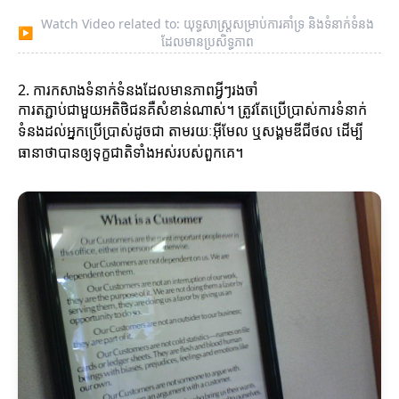
Watch Video related to: យុទ្ធសាស្ត្រសម្រាប់ការគាំទ្រ និងទំនាក់ទំនង
▶
ដែលមានប្រសិទ្ធភាព
2. ការកសាងទំនាក់ទំនងដែលមានភាពអ្វីៗរងចាំ
ការតភ្ជាប់ជាមួយអតិថិជនគឺសំខាន់ណាស់។ ត្រូវតែប្រើប្រាស់ការទំនាក់
ទំនងដល់អ្នកប្រើប្រាស់ដូចជា តាមរយៈអ៊ីមែល ឬសង្គមឌីជីថល ដើម្បី
ធានាថាបានឲ្យទុក្ខជាតិទាំងអស់របស់ពួកគេ។