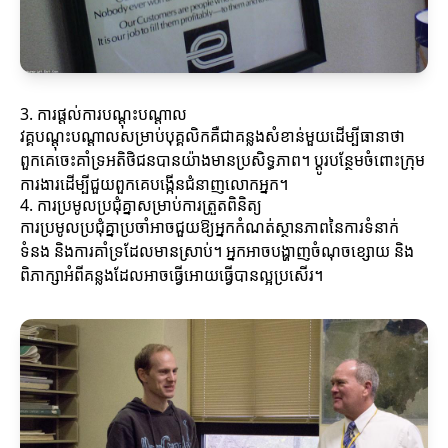
3. ការផ្តល់ការបណ្តុះបណ្តាល
វគ្គបណ្តុះបណ្តាលសម្រាប់បុគ្គលិកគឺជាគន្លងសំខាន់មួយដើម្បីធានាថា
ពួកគេចេះគាំទ្រអតិថិជនបានយ៉ាងមានប្រសិទ្ធភាព។ ប្តូរបន្ថែមចំពោះក្រុម
ការងារដើម្បីជួយពួកគេបង្កើនជំនាញលោកអ្នក។
4. ការប្រមូលប្រជុំគ្នាសម្រាប់ការត្រួតពិនិត្យ
ការប្រមូលប្រជុំគ្នាប្រចាំអាចជួយឱ្យអ្នកកំណត់ស្ថានភាពនៃការទំនាក់
ទំនង និងការគាំទ្រដែលមានស្រាប់។ អ្នកអាចបង្ហាញចំណុចខ្សោយ និង
ពិភាក្សាអំពីគន្លងដែលអាចធ្វើអោយធ្វើបានល្អប្រសើរ។