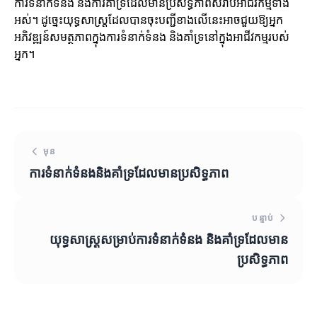
ការទំនាក់ទំនង និងការគាំទ្រដែលមានប្រសិទ្ធភាពសំរាប់អាជីវកម្មទាំង
អស់។ ដូច្នេះយុទ្ធសាស្ត្រដែលបានចុះបញ្ជីខាងលើនេះអាចជួយឱ្យអ្នក
អភិវឌ្ឍន៍សមត្ថភាពក្នុងការទំនាក់ទំនង និងគាំទ្រនៅក្នុងអាជីវកម្មរបស់
អ្នក។
មុន
ការទំនាក់ទំនងនិងគាំទ្រដែលមានប្រសិទ្ធភាព
បន្ទាប់
យុទ្ធសាស្ត្រសម្រាប់ការទំនាក់ទំនង និងគាំទ្រដែលមាន
ប្រសិទ្ធភាព