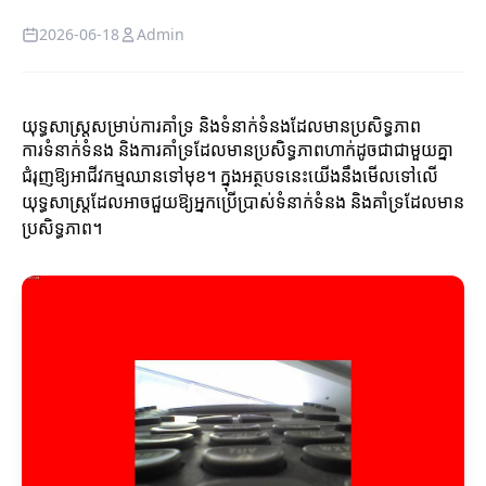
2026-06-18
Admin
យុទ្ធសាស្ត្រសម្រាប់ការគាំទ្រ និងទំនាក់ទំនងដែលមានប្រសិទ្ធភាព
ការទំនាក់ទំនង និងការគាំទ្រដែលមានប្រសិទ្ធភាពហាក់ដូចជាជាមួយគ្នា
ជំរុញឱ្យអាជីវកម្មឈានទៅមុខ។ ក្នុងអត្ថបទនេះយើងនឹងមើលទៅលើ
យុទ្ធសាស្ត្រដែលអាចជួយឱ្យអ្នកប្រើប្រាស់ទំនាក់ទំនង និងគាំទ្រដែលមាន
ប្រសិទ្ធភាព។