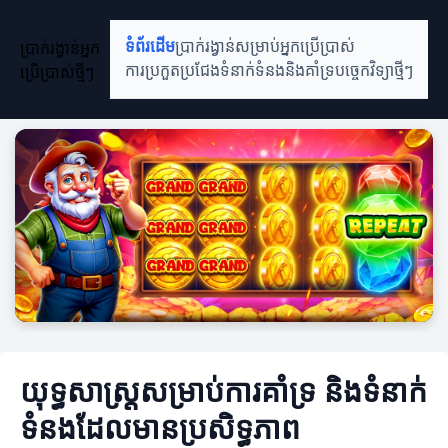
ប្រាក់រង្វាន់អ្នក
ទំព័រដើម
ប្រាក់រង្វាន់សម្រាប់អ្នកប្រើប្រាស់
ប្រើប្រាស់ថ្មីៗ
ការប្រកួតប្រជែង
ទំនាក់ទំនងនិងគាំទ្រ
បច្ចេកវិទ្យាថ្មីៗ
យុទ្ធសាស្ត្រសម្រាប់ការគាំទ្រ និងទំនាក់
ទំនងដែលមានប្រសិទ្ធភាព