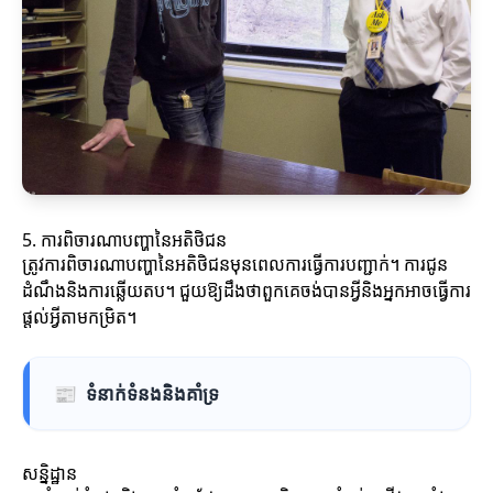
5. ការពិចារណាបញ្ហានៃអតិថិជន
ត្រូវការពិចារណាបញ្ហានៃអតិថិជនមុនពេលការធ្វើការបញ្ជាក់។ ការជូន
ដំណឹងនិងការឆ្លើយតប។ ជួយឱ្យដឹងថាពួកគេចង់បានអ្វីនិងអ្នកអាចធ្វើការ
ផ្តល់អ្វីតាមកម្រិត។
📰
ទំនាក់ទំនងនិងគាំទ្រ
សន្និដ្ឋាន