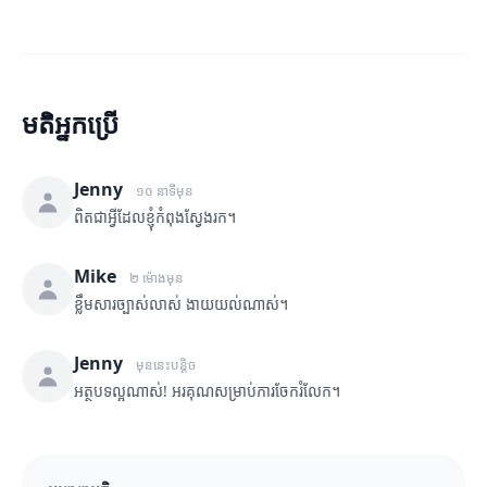
មតិអ្នកប្រើ
Jenny
១០ នាទីមុន
ពិតជាអ្វីដែលខ្ញុំកំពុងស្វែងរក។
Mike
២ ម៉ោងមុន
ខ្លឹមសារច្បាស់លាស់ ងាយយល់ណាស់។
Jenny
មុននេះបន្តិច
អត្ថបទល្អណាស់! អរគុណសម្រាប់ការចែករំលែក។