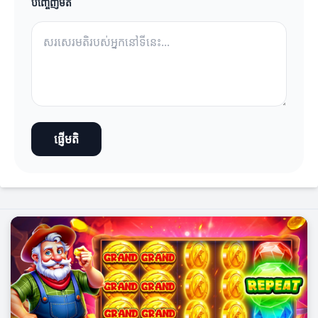
បញ្ចេញមតិ
ផ្ញើមតិ